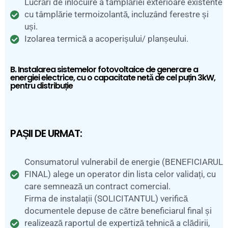
Lucrări de înlocuire a tâmplăriei exterioare existente
cu tâmplărie termoizolantă, incluzând ferestre și
uși.
Izolarea termică a acoperișului/ planșeului.
B. Instalarea sistemelor fotovoltaice de generare a
energiei electrice, cu o capacitate netă de cel puțin 3kW,
pentru distribuție
PAȘII DE URMAT:
Consumatorul vulnerabil de energie (BENEFICIARUL
FINAL) alege un operator din lista celor validați, cu
care semnează un contract comercial.
Firma de instalații (SOLICITANTUL) verifică
documentele depuse de către beneficiarul final și
realizează raportul de expertiză tehnică a clădirii,