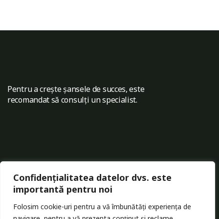
Pentru a crește șansele de succes, este
recomandat să consulți un specialist.
Contact
Confidențialitatea datelor dvs. este
0744473847
importantă pentru noi
Folosim cookie-uri pentru a vă îmbunătăți experiența de
navigare, pentru a vă prezenta conținut și reclame