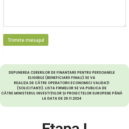
u
m
e
:
T
e
l
Trimite mesajul
e
f
o
n
:
DEPUNEREA CERERILOR DE FINANȚARE PENTRU PERSOANELE
ELIGIBILE (BENEFICIARII FINALI) SE VA
REALIZA DE CĂTRE OPERATORII ECONOMICI VALIDAȚI
(SOLICITANȚI). LISTA FIRMELOR SE VA PUBLICA DE
CĂTRE MINISTERUL INVESTIȚIILOR ȘI PROIECTELOR EUROPENE PÂNĂ
LA DATA DE 29.11.2024
Etapa I​