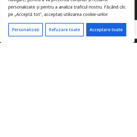
personalizate și pentru a analiza traficul nostru. Făcând clic
MENIU
pe „Acceptă tot”, acceptați utilizarea cookie-urilor.
Despre noi
Personalizați
Refuzare toate
Acceptare toate
Anunturi
Servicii
Blog
Contact
LEGAL
Termeni si conditii
Politica de cookie
Politica confidentialitate