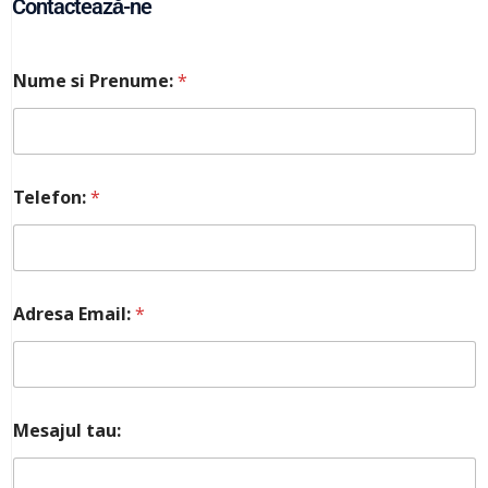
Contactează-ne
Nume si Prenume:
*
Telefon:
*
A
Adresa Email:
*
d
r
e
s
a
P
Mesajul tau:
r
e
n