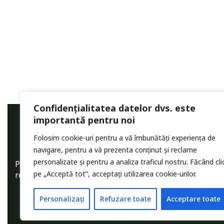
Confidențialitatea datelor dvs. este
importantă pentru noi
Folosim cookie-uri pentru a vă îmbunătăți experiența de
navigare, pentru a vă prezenta conținut și reclame
personalizate și pentru a analiza traficul nostru. Făcând cli
Pentru a crește șansele de succes, este
pe „Acceptă tot”, acceptați utilizarea cookie-urilor.
recomandat să consulți un specialist.
Personalizați
Refuzare toate
Acceptare toate