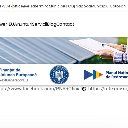
4473847
office@elsaterm.ro
Municipiul Cluj Napoca
Municipiul Botosani
wer EU
Anunturi
Servicii
Blog
Contact
tps://www.facebook.com/PNRROficial
https://mfe.gov.ro