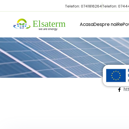
Telefon: 0741816264
Telefon: 074
Acasa
Despre noi
RePo
ht